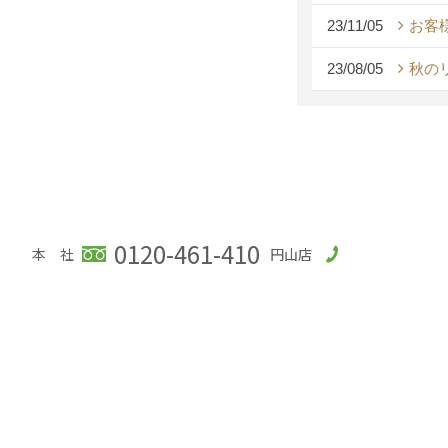
23/11/05
お客
23/08/05
秋の
0120-461-410
本 社
円山店
アフターマーケット株式会社 LIXILリフォームショップア
〒003-0876
札幌市白石区東米里2124-118
TEL：
0120-461
＜営業時間＞10:00～17:00
＜定休日＞夏季休暇、年末年始、
サイトマップ