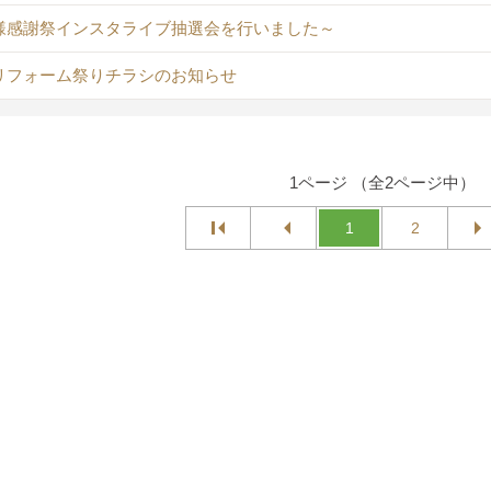
様感謝祭インスタライブ抽選会を行いました～
リフォーム祭りチラシのお知らせ
1ページ （全2ページ中）
1
2
フターマーケット
-410
/
011-792-0456
FAX：011-792-0457
土日祝