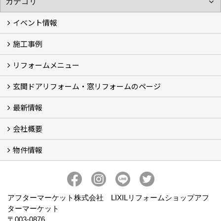
イベント情報
施工事例
イベント予告
イベント報告
リフォームメニュー
フォトギャラリー
BeforeAfter (29)
お客様の声
玄関ドアリフォーム・窓リフォームのページ
リフォームの流れ
窓リフォーム (3)
玄関ドアリフォーム (2)
キッチンリフォーム (4)
浴室リフォーム (3)
トイレリフォーム (5)
洗面リフォーム (2)
マンションリフォーム (3)
収納リフォーム
カーポート工事
風除室工事
ウッドデッキ・タイルデッキ工事
エクステリア工事 (2)
内装リフォーム
雨樋設置・修繕
外壁張替・塗装 (2)
エアコン取付工事
最新情報
玄関ドアリフォーム
内窓交換・外窓交換・ガラス交換 (18)
会社概要
補助金情報
各種キャンペーン (2)
物件情報
会社概要
コンセプト
アクセス
スタッフ紹介
スタッフブログ
プライバシーポリシー
アフターメンテナンス
お客様サポート
事業紹介
売土地
売戸建
売マンション
アフターマーケット株式会社 LIXILリフォームショップアフ
ターマーケット
〒003-0876