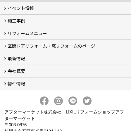
イベント情報
施工事例
イベント予告
イベント報告
リフォームメニュー
フォトギャラリー
BeforeAfter (29)
お客様の声
玄関ドアリフォーム・窓リフォームのページ
リフォームの流れ
窓リフォーム (3)
玄関ドアリフォーム (2)
キッチンリフォーム (4)
浴室リフォーム (3)
トイレリフォーム (5)
洗面リフォーム (2)
マンションリフォーム (3)
収納リフォーム
カーポート工事
風除室工事
ウッドデッキ・タイルデッキ工事
エクステリア工事 (2)
内装リフォーム
雨樋設置・修繕
外壁張替・塗装 (2)
エアコン取付工事
最新情報
玄関ドアリフォーム
内窓交換・外窓交換・ガラス交換 (18)
会社概要
補助金情報
各種キャンペーン (2)
物件情報
会社概要
コンセプト
アクセス
スタッフ紹介
スタッフブログ
プライバシーポリシー
アフターメンテナンス
お客様サポート
事業紹介
売土地
売戸建
売マンション
アフターマーケット株式会社 LIXILリフォームショップアフ
ターマーケット
〒003-0876