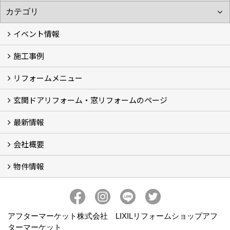
イベント情報
施工事例
イベント予告
イベント報告
リフォームメニュー
フォトギャラリー
BeforeAfter (29)
お客様の声
玄関ドアリフォーム・窓リフォームのページ
リフォームの流れ
窓リフォーム (3)
玄関ドアリフォーム (2)
キッチンリフォーム (4)
浴室リフォーム (3)
トイレリフォーム (5)
洗面リフォーム (2)
マンションリフォーム (3)
収納リフォーム
カーポート工事
風除室工事
ウッドデッキ・タイルデッキ工事
エクステリア工事 (2)
内装リフォーム
雨樋設置・修繕
外壁張替・塗装 (2)
エアコン取付工事
最新情報
玄関ドアリフォーム
内窓交換・外窓交換・ガラス交換 (18)
会社概要
補助金情報
各種キャンペーン (2)
物件情報
会社概要
コンセプト
アクセス
スタッフ紹介
スタッフブログ
プライバシーポリシー
アフターメンテナンス
お客様サポート
事業紹介
売土地
売戸建
売マンション
アフターマーケット株式会社 LIXILリフォームショップアフ
ターマーケット