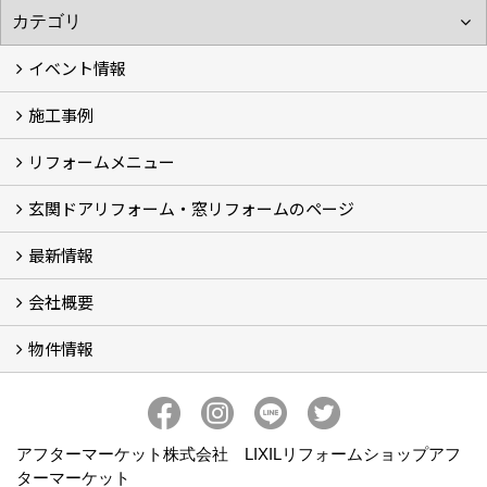
イベント情報
施工事例
イベント予告
イベント報告
リフォームメニュー
フォトギャラリー
BeforeAfter (29)
お客様の声
玄関ドアリフォーム・窓リフォームのページ
リフォームの流れ
窓リフォーム (3)
玄関ドアリフォーム (2)
キッチンリフォーム (4)
浴室リフォーム (3)
トイレリフォーム (5)
洗面リフォーム (2)
マンションリフォーム (3)
収納リフォーム
カーポート工事
風除室工事
ウッドデッキ・タイルデッキ工事
エクステリア工事 (2)
内装リフォーム
雨樋設置・修繕
外壁張替・塗装 (2)
エアコン取付工事
最新情報
玄関ドアリフォーム
内窓交換・外窓交換・ガラス交換 (18)
会社概要
補助金情報
各種キャンペーン (2)
物件情報
会社概要
コンセプト
アクセス
スタッフ紹介
スタッフブログ
プライバシーポリシー
アフターメンテナンス
お客様サポート
事業紹介
売土地
売戸建
売マンション
アフターマーケット株式会社 LIXILリフォームショップアフ
ターマーケット