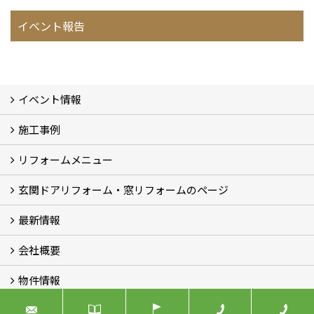
イベント報告
イベント情報
施工事例
イベント予告
イベント報告
リフォームメニュー
フォトギャラリー
BeforeAfter (29)
お客様の声
玄関ドアリフォーム・窓リフォームのページ
リフォームの流れ
窓リフォーム (3)
玄関ドアリフォーム (2)
キッチンリフォーム (4)
浴室リフォーム (3)
トイレリフォーム (5)
洗面リフォーム (2)
マンションリフォーム (3)
収納リフォーム
カーポート工事
風除室工事
ウッドデッキ・タイルデッキ工事
エクステリア工事 (2)
内装リフォーム
雨樋設置・修繕
外壁張替・塗装 (2)
エアコン取付工事
最新情報
玄関ドアリフォーム
内窓交換・外窓交換・ガラス交換 (18)
会社概要
補助金情報
各種キャンペーン (2)
物件情報
会社概要
コンセプト
アクセス
スタッフ紹介
スタッフブログ
プライバシーポリシー
アフターメンテナンス
お客様サポート
事業紹介
売土地
売戸建
売マンション