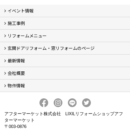
イベント情報
施工事例
イベント予告
イベント報告
リフォームメニュー
フォトギャラリー
BeforeAfter (29)
お客様の声
玄関ドアリフォーム・窓リフォームのページ
リフォームの流れ
窓リフォーム (3)
玄関ドアリフォーム (2)
キッチンリフォーム (4)
浴室リフォーム (3)
トイレリフォーム (5)
洗面リフォーム (2)
マンションリフォーム (3)
収納リフォーム
カーポート工事
風除室工事
ウッドデッキ・タイルデッキ工事
エクステリア工事 (2)
内装リフォーム
雨樋設置・修繕
外壁張替・塗装 (2)
エアコン取付工事
最新情報
玄関ドアリフォーム
内窓交換・外窓交換・ガラス交換 (18)
会社概要
補助金情報
各種キャンペーン (2)
物件情報
会社概要
コンセプト
アクセス
スタッフ紹介
スタッフブログ
プライバシーポリシー
アフターメンテナンス
お客様サポート
事業紹介
売土地
売戸建
売マンション
アフターマーケット株式会社 LIXILリフォームショップアフ
ターマーケット
〒003-0876