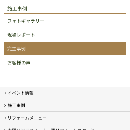
施工事例
フォトギャラリー
現場レポート
完工事例
お客様の声
イベント情報
施工事例
イベント予告
イベント報告
リフォームメニュー
フォトギャラリー
BeforeAfter (29)
お客様の声
リフォームの流れ
窓リフォーム (3)
玄関ドアリフォーム (2)
キッチンリフォーム (4)
浴室リフォーム (3)
トイレリフォーム (5)
洗面リフォーム (2)
マンションリフォーム (3)
収納リフォーム
カーポート工事
風除室工事
ウッドデッキ・タイルデッキ工事
エクステリア工事 (2)
内装リフォーム
雨樋設置・修繕
外壁張替・塗装 (2)
エアコン取付工事