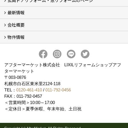
玄関ドアリフォーム・窓リフォームのページ
最新情報
玄関ドアリフォーム
内窓交換・外窓交換・ガラス交換 (18)
会社概要
補助金情報
各種キャンペーン (2)
物件情報
会社概要
コンセプト
アクセス
スタッフ紹介
スタッフブログ
プライバシーポリシー
アフターメンテナンス
お客様サポート
事業紹介
売土地
売戸建
売マンション
アフターマーケット株式会社 LIXILリフォームショップアフ
ターマーケット
〒003-0876
札幌市白石区東米里2124-118
TEL：
0120-461-410
/
011-792-0456
FAX：011-792-0457
＜営業時間＞10:00～17:00
＜定休日＞夏季休暇、年末年始、土日祝