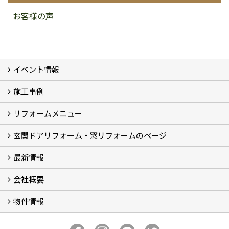
お客様の声
イベント情報
施工事例
イベント予告
イベント報告
リフォームメニュー
フォトギャラリー
BeforeAfter (29)
お客様の声
玄関ドアリフォーム・窓リフォームのページ
リフォームの流れ
窓リフォーム (3)
玄関ドアリフォーム (2)
キッチンリフォーム (4)
浴室リフォーム (3)
トイレリフォーム (5)
洗面リフォーム (2)
マンションリフォーム (3)
収納リフォーム
カーポート工事
風除室工事
ウッドデッキ・タイルデッキ工事
エクステリア工事 (2)
内装リフォーム
雨樋設置・修繕
外壁張替・塗装 (2)
エアコン取付工事
最新情報
玄関ドアリフォーム
内窓交換・外窓交換・ガラス交換 (18)
会社概要
補助金情報
各種キャンペーン (2)
物件情報
会社概要
コンセプト
アクセス
スタッフ紹介
スタッフブログ
プライバシーポリシー
アフターメンテナンス
お客様サポート
事業紹介
売土地
売戸建
売マンション