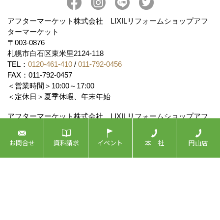
アフターマーケット株式会社 LIXILリフォームショップアフ
ターマーケット
〒003-0876
札幌市白石区東米里2124-118
TEL：
0120-461-410
/
011-792-0456
FAX：011-792-0457
＜営業時間＞10:00～17:00
＜定休日＞夏季休暇、年末年始
アフターマーケット株式会社 LIXILリフォームショップアフ
ターマーケット円山店
〒064-0953
お問合せ
資料請求
イベント
本 社
円山店
札幌市中央区宮の森3条10丁目3-3 宮の森ステータスビル
2F
地図
TEL：
0120-080-109
/
011-640-2226
FAX：011-640-2227
＜営業時間＞10:00~17:00
＜定休日＞夏季休暇、年末年始