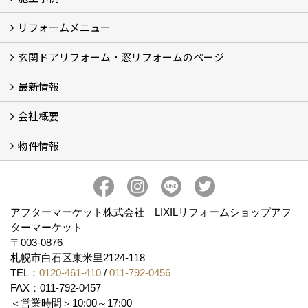
リフォームメニュー
フォトギャラリー
BeforeAfter (29)
お客様の声
玄関ドアリフォーム・窓リフォームのページ
リフォームの流れ
窓リフォーム (3)
玄関ドアリフォーム (2)
キッチンリフォーム (4)
浴室リフォーム (3)
トイレリフォーム (5)
洗面リフォーム (2)
マンションリフォーム (3)
収納リフォーム
カーポート工事
風除室工事
ウッドデッキ・タイルデッキ工事
エクステリア工事 (2)
内装リフォーム
雨樋設置・修繕
外壁張替・塗装 (2)
エアコン取付工事
最新情報
玄関ドアリフォーム
内窓交換・外窓交換・ガラス交換 (18)
会社概要
補助金情報
各種キャンペーン (2)
物件情報
会社概要
コンセプト
アクセス
スタッフ紹介
スタッフブログ
プライバシーポリシー
アフターメンテナンス
お客様サポート
事業紹介
売土地
売戸建
売マンション
アフターマーケット株式会社 LIXILリフォームショップアフ
ターマーケット
〒003-0876
札幌市白石区東米里2124-118
TEL：
0120-461-410
/
011-792-0456
FAX：011-792-0457
＜営業時間＞10:00～17:00