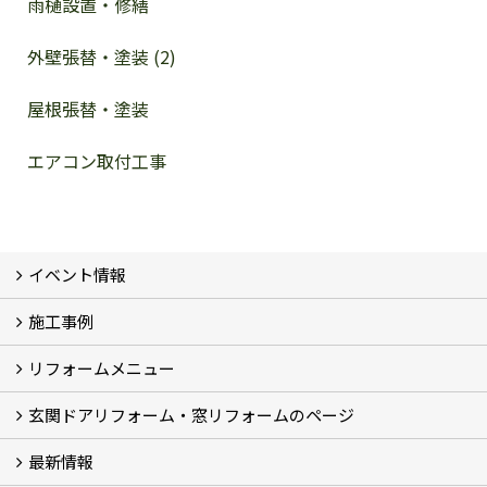
雨樋設置・修繕
外壁張替・塗装 (2)
屋根張替・塗装
エアコン取付工事
イベント情報
施工事例
イベント予告
イベント報告
リフォームメニュー
フォトギャラリー
BeforeAfter (29)
お客様の声
玄関ドアリフォーム・窓リフォームのページ
リフォームの流れ
窓リフォーム (3)
玄関ドアリフォーム (2)
キッチンリフォーム (4)
浴室リフォーム (3)
トイレリフォーム (5)
洗面リフォーム (2)
マンションリフォーム (3)
収納リフォーム
カーポート工事
風除室工事
ウッドデッキ・タイルデッキ工事
エクステリア工事 (2)
内装リフォーム
雨樋設置・修繕
外壁張替・塗装 (2)
エアコン取付工事
最新情報
玄関ドアリフォーム
内窓交換・外窓交換・ガラス交換 (18)