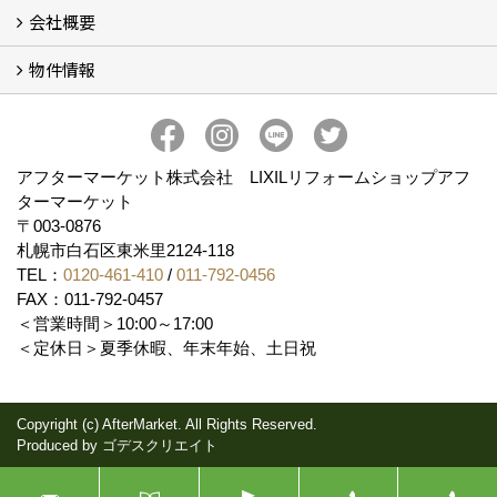
会社概要
補助金情報
各種キャンペーン (2)
物件情報
会社概要
コンセプト
アクセス
スタッフ紹介
スタッフブログ
プライバシーポリシー
アフターメンテナンス
お客様サポート
事業紹介
売土地
売戸建
売マンション
アフターマーケット株式会社 LIXILリフォームショップアフ
ターマーケット
〒003-0876
札幌市白石区東米里2124-118
TEL：
0120-461-410
/
011-792-0456
FAX：011-792-0457
＜営業時間＞10:00～17:00
＜定休日＞夏季休暇、年末年始、土日祝
Copyright (c) AfterMarket. All Rights Reserved.
Produced by
ゴデスクリエイト