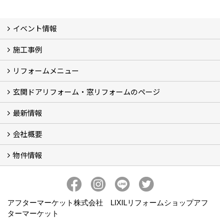
イベント情報
施工事例
イベント予告
イベント報告
リフォームメニュー
フォトギャラリー
BeforeAfter (29)
お客様の声
玄関ドアリフォーム・窓リフォームのページ
リフォームの流れ
窓リフォーム (3)
玄関ドアリフォーム (2)
キッチンリフォーム (4)
浴室リフォーム (3)
トイレリフォーム (5)
洗面リフォーム (2)
マンションリフォーム (3)
収納リフォーム
カーポート工事
風除室工事
ウッドデッキ・タイルデッキ工事
エクステリア工事 (2)
内装リフォーム
雨樋設置・修繕
外壁張替・塗装 (2)
エアコン取付工事
最新情報
玄関ドアリフォーム
内窓交換・外窓交換・ガラス交換 (18)
会社概要
補助金情報
各種キャンペーン (2)
物件情報
会社概要
コンセプト
アクセス
スタッフ紹介
スタッフブログ
プライバシーポリシー
アフターメンテナンス
お客様サポート
事業紹介
売土地
売戸建
売マンション
アフターマーケット株式会社 LIXILリフォームショップアフ
ターマーケット