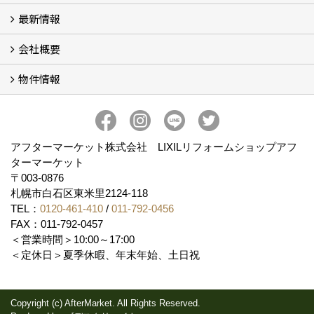
最新情報
玄関ドアリフォーム
内窓交換・外窓交換・ガラス交換 (18)
会社概要
補助金情報
各種キャンペーン (2)
物件情報
会社概要
コンセプト
アクセス
スタッフ紹介
スタッフブログ
プライバシーポリシー
アフターメンテナンス
お客様サポート
事業紹介
売土地
売戸建
売マンション
アフターマーケット株式会社 LIXILリフォームショップアフ
ターマーケット
〒003-0876
札幌市白石区東米里2124-118
TEL：
0120-461-410
/
011-792-0456
FAX：011-792-0457
＜営業時間＞10:00～17:00
＜定休日＞夏季休暇、年末年始、土日祝
Copyright (c) AfterMarket. All Rights Reserved.