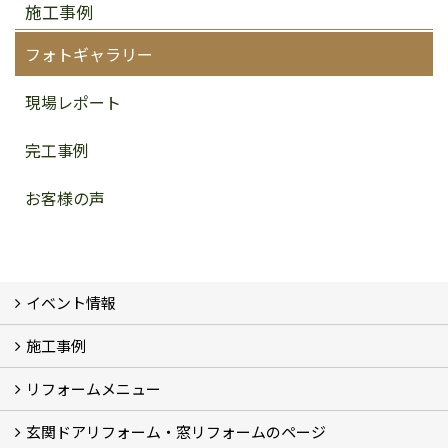
施工事例
フォトギャラリー
現場レポート
完工事例
お客様の声
イベント情報
施工事例
イベント予告
イベント報告
リフォームメニュー
フォトギャラリー
BeforeAfter (29)
お客様の声
玄関ドアリフォーム・窓リフォームのページ
リフォームの流れ
窓リフォーム (3)
玄関ドアリフォーム (2)
キッチンリフォーム (4)
浴室リフォーム (3)
トイレリフォーム (5)
洗面リフォーム (2)
マンションリフォーム (3)
収納リフォーム
カーポート工事
風除室工事
ウッドデッキ・タイルデッキ工事
エクステリア工事 (2)
内装リフォーム
雨樋設置・修繕
外壁張替・塗装 (2)
エアコン取付工事