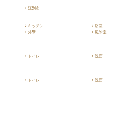
江別市
キッチン
浴室
外壁
風除室
トイレ
洗面
トイレ
洗面