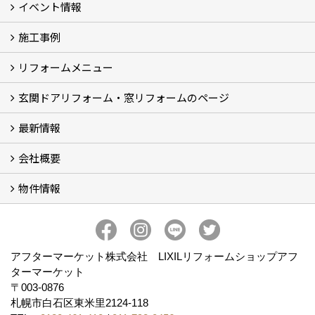
イベント情報
施工事例
イベント予告
イベント報告
リフォームメニュー
フォトギャラリー
BeforeAfter (29)
お客様の声
玄関ドアリフォーム・窓リフォームのページ
リフォームの流れ
窓リフォーム (3)
玄関ドアリフォーム (2)
キッチンリフォーム (4)
浴室リフォーム (3)
トイレリフォーム (5)
洗面リフォーム (2)
マンションリフォーム (3)
収納リフォーム
カーポート工事
風除室工事
ウッドデッキ・タイルデッキ工事
エクステリア工事 (2)
内装リフォーム
雨樋設置・修繕
外壁張替・塗装 (2)
エアコン取付工事
最新情報
玄関ドアリフォーム
内窓交換・外窓交換・ガラス交換 (18)
会社概要
補助金情報
各種キャンペーン (2)
物件情報
会社概要
コンセプト
アクセス
スタッフ紹介
スタッフブログ
プライバシーポリシー
アフターメンテナンス
お客様サポート
事業紹介
売土地
売戸建
売マンション
アフターマーケット株式会社 LIXILリフォームショップアフ
ターマーケット
〒003-0876
札幌市白石区東米里2124-118