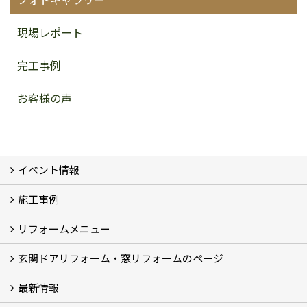
現場レポート
完工事例
お客様の声
イベント情報
施工事例
イベント予告
イベント報告
リフォームメニュー
フォトギャラリー
BeforeAfter (29)
お客様の声
玄関ドアリフォーム・窓リフォームのページ
リフォームの流れ
窓リフォーム (3)
玄関ドアリフォーム (2)
キッチンリフォーム (4)
浴室リフォーム (3)
トイレリフォーム (5)
洗面リフォーム (2)
マンションリフォーム (3)
収納リフォーム
カーポート工事
風除室工事
ウッドデッキ・タイルデッキ工事
エクステリア工事 (2)
内装リフォーム
雨樋設置・修繕
外壁張替・塗装 (2)
エアコン取付工事
最新情報
玄関ドアリフォーム
内窓交換・外窓交換・ガラス交換 (18)