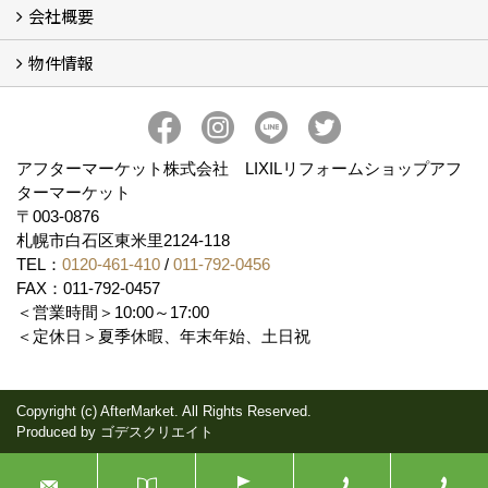
会社概要
補助金情報
各種キャンペーン (2)
物件情報
会社概要
コンセプト
アクセス
スタッフ紹介
スタッフブログ
プライバシーポリシー
アフターメンテナンス
お客様サポート
事業紹介
売土地
売戸建
売マンション
アフターマーケット株式会社 LIXILリフォームショップアフ
ターマーケット
〒003-0876
札幌市白石区東米里2124-118
TEL：
0120-461-410
/
011-792-0456
FAX：011-792-0457
＜営業時間＞10:00～17:00
＜定休日＞夏季休暇、年末年始、土日祝
Copyright (c) AfterMarket. All Rights Reserved.
Produced by
ゴデスクリエイト