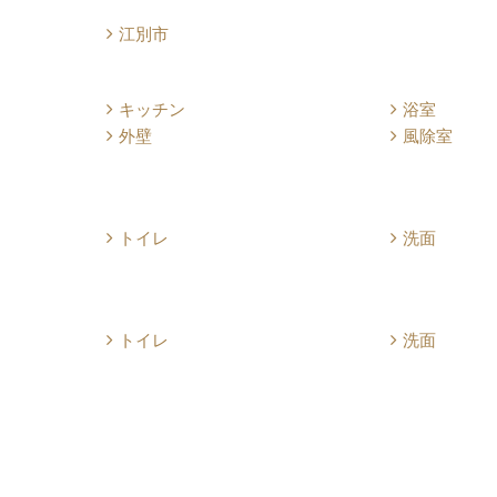
江別市
キッチン
浴室
外壁
風除室
トイレ
洗面
トイレ
洗面