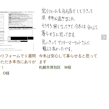
のリフォームで１週間
今冬は安心して暮らせると思って
製品
いただき本当にありが
ます
を持
札幌市厚別区 M様
す！
こと
 O様
札幌