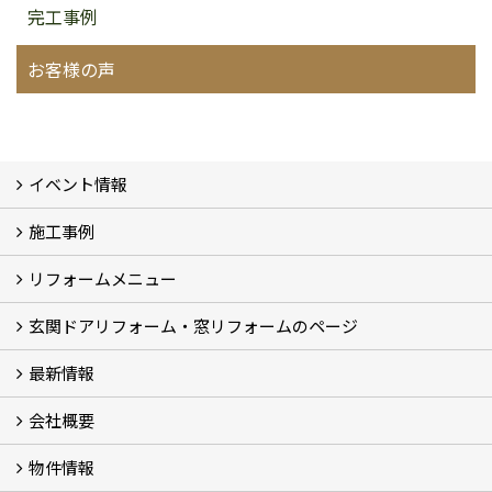
完工事例
お客様の声
イベント情報
施工事例
イベント予告
イベント報告
リフォームメニュー
フォトギャラリー
BeforeAfter (29)
お客様の声
玄関ドアリフォーム・窓リフォームのページ
リフォームの流れ
窓リフォーム (3)
玄関ドアリフォーム (2)
キッチンリフォーム (4)
浴室リフォーム (3)
トイレリフォーム (5)
洗面リフォーム (2)
マンションリフォーム (3)
収納リフォーム
カーポート工事
風除室工事
ウッドデッキ・タイルデッキ工事
エクステリア工事 (2)
内装リフォーム
雨樋設置・修繕
外壁張替・塗装 (2)
エアコン取付工事
最新情報
玄関ドアリフォーム
内窓交換・外窓交換・ガラス交換 (18)
会社概要
補助金情報
各種キャンペーン (2)
物件情報
会社概要
コンセプト
アクセス
スタッフ紹介
スタッフブログ
プライバシーポリシー
アフターメンテナンス
お客様サポート
事業紹介