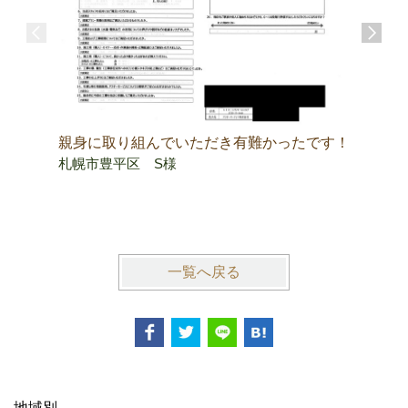
親身に取り組んでいただき有難かったです！
中古マン
札幌市豊平区 S様
ーコスト
限りです
札幌市中
一覧へ戻る
地域別