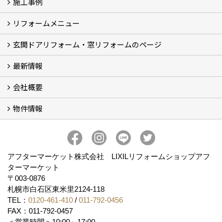
施工事例
イベント予告
イベント報告
リフォームメニュー
フォトギャラリー
BeforeAfter (29)
お客様の声
玄関ドアリフォーム・窓リフォームのページ
リフォームの流れ
窓リフォーム (3)
玄関ドアリフォーム (2)
キッチンリフォーム (4)
浴室リフォーム (3)
トイレリフォーム (5)
洗面リフォーム (2)
マンションリフォーム (3)
収納リフォーム
カーポート工事
風除室工事
ウッドデッキ・タイルデッキ工事
エクステリア工事 (2)
内装リフォーム
雨樋設置・修繕
外壁張替・塗装 (2)
エアコン取付工事
最新情報
玄関ドアリフォーム
内窓交換・外窓交換・ガラス交換 (18)
会社概要
補助金情報
各種キャンペーン (2)
物件情報
会社概要
コンセプト
アクセス
スタッフ紹介
スタッフブログ
プライバシーポリシー
アフターメンテナンス
お客様サポート
事業紹介
売土地
売戸建
売マンション
アフターマーケット株式会社 LIXILリフォームショップアフ
ターマーケット
〒003-0876
札幌市白石区東米里2124-118
TEL：
0120-461-410
/
011-792-0456
FAX：011-792-0457
＜営業時間＞10:00～17:00