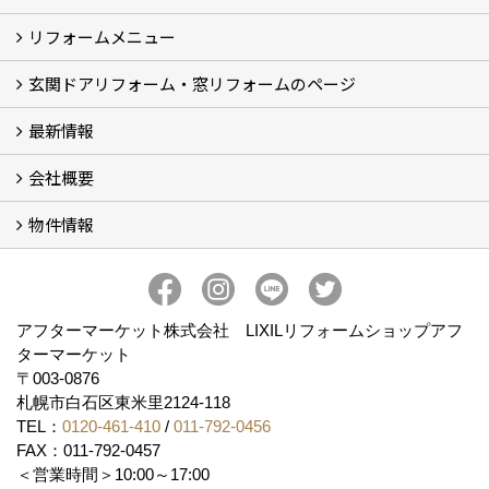
リフォームメニュー
フォトギャラリー
BeforeAfter (29)
お客様の声
玄関ドアリフォーム・窓リフォームのページ
リフォームの流れ
窓リフォーム (3)
玄関ドアリフォーム (2)
キッチンリフォーム (4)
浴室リフォーム (3)
トイレリフォーム (5)
洗面リフォーム (2)
マンションリフォーム (3)
収納リフォーム
カーポート工事
風除室工事
ウッドデッキ・タイルデッキ工事
エクステリア工事 (2)
内装リフォーム
雨樋設置・修繕
外壁張替・塗装 (2)
エアコン取付工事
最新情報
玄関ドアリフォーム
内窓交換・外窓交換・ガラス交換 (18)
会社概要
補助金情報
各種キャンペーン (2)
物件情報
会社概要
コンセプト
アクセス
スタッフ紹介
スタッフブログ
プライバシーポリシー
アフターメンテナンス
お客様サポート
事業紹介
売土地
売戸建
売マンション
アフターマーケット株式会社 LIXILリフォームショップアフ
ターマーケット
〒003-0876
札幌市白石区東米里2124-118
TEL：
0120-461-410
/
011-792-0456
FAX：011-792-0457
＜営業時間＞10:00～17:00