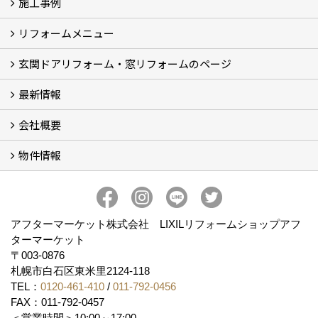
施工事例
イベント予告
イベント報告
リフォームメニュー
フォトギャラリー
BeforeAfter (29)
お客様の声
玄関ドアリフォーム・窓リフォームのページ
リフォームの流れ
窓リフォーム (3)
玄関ドアリフォーム (2)
キッチンリフォーム (4)
浴室リフォーム (3)
トイレリフォーム (5)
洗面リフォーム (2)
マンションリフォーム (3)
収納リフォーム
カーポート工事
風除室工事
ウッドデッキ・タイルデッキ工事
エクステリア工事 (2)
内装リフォーム
雨樋設置・修繕
外壁張替・塗装 (2)
エアコン取付工事
最新情報
玄関ドアリフォーム
内窓交換・外窓交換・ガラス交換 (18)
会社概要
補助金情報
各種キャンペーン (2)
物件情報
会社概要
コンセプト
アクセス
スタッフ紹介
スタッフブログ
プライバシーポリシー
アフターメンテナンス
お客様サポート
事業紹介
売土地
売戸建
売マンション
アフターマーケット株式会社 LIXILリフォームショップアフ
ターマーケット
〒003-0876
札幌市白石区東米里2124-118
TEL：
0120-461-410
/
011-792-0456
FAX：011-792-0457
＜営業時間＞10:00～17:00