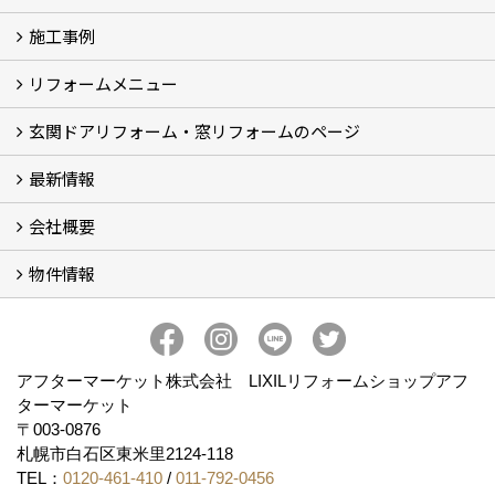
施工事例
イベント予告
イベント報告
リフォームメニュー
フォトギャラリー
BeforeAfter (29)
お客様の声
玄関ドアリフォーム・窓リフォームのページ
リフォームの流れ
窓リフォーム (3)
玄関ドアリフォーム (2)
キッチンリフォーム (4)
浴室リフォーム (3)
トイレリフォーム (5)
洗面リフォーム (2)
マンションリフォーム (3)
収納リフォーム
カーポート工事
風除室工事
ウッドデッキ・タイルデッキ工事
エクステリア工事 (2)
内装リフォーム
雨樋設置・修繕
外壁張替・塗装 (2)
エアコン取付工事
最新情報
玄関ドアリフォーム
内窓交換・外窓交換・ガラス交換 (18)
会社概要
補助金情報
各種キャンペーン (2)
物件情報
会社概要
コンセプト
アクセス
スタッフ紹介
スタッフブログ
プライバシーポリシー
アフターメンテナンス
お客様サポート
事業紹介
売土地
売戸建
売マンション
アフターマーケット株式会社 LIXILリフォームショップアフ
ターマーケット
〒003-0876
札幌市白石区東米里2124-118
TEL：
0120-461-410
/
011-792-0456