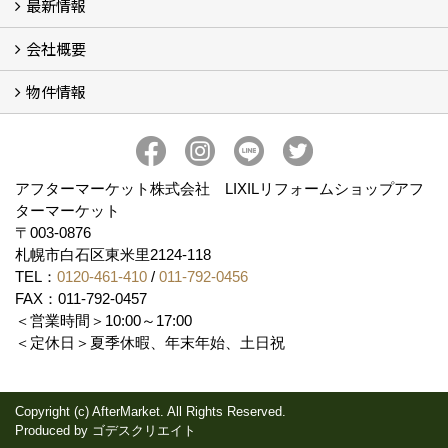
最新情報
玄関ドアリフォーム
内窓交換・外窓交換・ガラス交換 (18)
会社概要
補助金情報
各種キャンペーン (2)
物件情報
会社概要
コンセプト
アクセス
スタッフ紹介
スタッフブログ
プライバシーポリシー
アフターメンテナンス
お客様サポート
事業紹介
売土地
売戸建
売マンション
アフターマーケット株式会社 LIXILリフォームショップアフ
ターマーケット
〒003-0876
札幌市白石区東米里2124-118
TEL：
0120-461-410
/
011-792-0456
FAX：011-792-0457
＜営業時間＞10:00～17:00
＜定休日＞夏季休暇、年末年始、土日祝
Copyright (c) AfterMarket. All Rights Reserved.
Produced by
ゴデスクリエイト