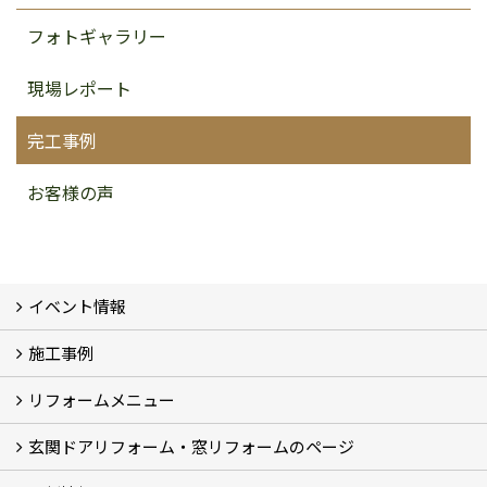
フォトギャラリー
現場レポート
完工事例
お客様の声
イベント情報
施工事例
イベント予告
イベント報告
リフォームメニュー
フォトギャラリー
BeforeAfter (29)
お客様の声
玄関ドアリフォーム・窓リフォームのページ
リフォームの流れ
窓リフォーム (3)
玄関ドアリフォーム (2)
キッチンリフォーム (4)
浴室リフォーム (3)
トイレリフォーム (5)
洗面リフォーム (2)
マンションリフォーム (3)
収納リフォーム
カーポート工事
風除室工事
ウッドデッキ・タイルデッキ工事
エクステリア工事 (2)
内装リフォーム
雨樋設置・修繕
外壁張替・塗装 (2)
エアコン取付工事