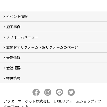
イベント情報
施工事例
イベント予告
イベント報告
リフォームメニュー
フォトギャラリー
BeforeAfter (29)
お客様の声
玄関ドアリフォーム・窓リフォームのページ
リフォームの流れ
窓リフォーム (3)
玄関ドアリフォーム (2)
キッチンリフォーム (4)
浴室リフォーム (3)
トイレリフォーム (5)
洗面リフォーム (2)
マンションリフォーム (3)
収納リフォーム
カーポート工事
風除室工事
ウッドデッキ・タイルデッキ工事
エクステリア工事 (2)
内装リフォーム
雨樋設置・修繕
外壁張替・塗装 (2)
エアコン取付工事
最新情報
玄関ドアリフォーム
内窓交換・外窓交換・ガラス交換 (18)
会社概要
補助金情報
各種キャンペーン (2)
物件情報
会社概要
コンセプト
アクセス
スタッフ紹介
スタッフブログ
プライバシーポリシー
アフターメンテナンス
お客様サポート
事業紹介
売土地
売戸建
売マンション
アフターマーケット株式会社 LIXILリフォームショップアフ
ターマーケット