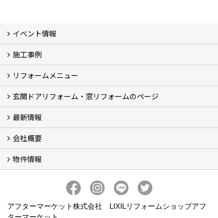
イベント情報
施工事例
イベント予告
イベント報告
リフォームメニュー
フォトギャラリー
BeforeAfter (29)
お客様の声
玄関ドアリフォーム・窓リフォームのページ
リフォームの流れ
窓リフォーム (3)
玄関ドアリフォーム (2)
キッチンリフォーム (4)
浴室リフォーム (3)
トイレリフォーム (5)
洗面リフォーム (2)
マンションリフォーム (3)
収納リフォーム
カーポート工事
風除室工事
ウッドデッキ・タイルデッキ工事
エクステリア工事 (2)
内装リフォーム
雨樋設置・修繕
外壁張替・塗装 (2)
エアコン取付工事
最新情報
玄関ドアリフォーム
内窓交換・外窓交換・ガラス交換 (18)
会社概要
補助金情報
各種キャンペーン (2)
物件情報
会社概要
コンセプト
アクセス
スタッフ紹介
スタッフブログ
プライバシーポリシー
アフターメンテナンス
お客様サポート
事業紹介
売土地
売戸建
売マンション
アフターマーケット株式会社 LIXILリフォームショップアフ
ターマーケット