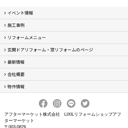
イベント情報
施工事例
イベント予告
イベント報告
リフォームメニュー
フォトギャラリー
BeforeAfter (29)
お客様の声
玄関ドアリフォーム・窓リフォームのページ
リフォームの流れ
窓リフォーム (3)
玄関ドアリフォーム (2)
キッチンリフォーム (4)
浴室リフォーム (3)
トイレリフォーム (5)
洗面リフォーム (2)
マンションリフォーム (3)
収納リフォーム
カーポート工事
風除室工事
ウッドデッキ・タイルデッキ工事
エクステリア工事 (2)
内装リフォーム
雨樋設置・修繕
外壁張替・塗装 (2)
エアコン取付工事
最新情報
玄関ドアリフォーム
内窓交換・外窓交換・ガラス交換 (18)
会社概要
補助金情報
各種キャンペーン (2)
物件情報
会社概要
コンセプト
アクセス
スタッフ紹介
スタッフブログ
プライバシーポリシー
アフターメンテナンス
お客様サポート
事業紹介
売土地
売戸建
売マンション
アフターマーケット株式会社 LIXILリフォームショップアフ
ターマーケット
〒003-0876