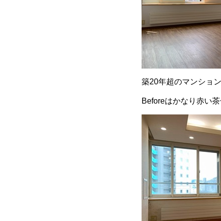
築20年超のマンショ
Beforeはかなり赤