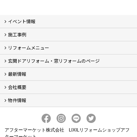
イベント情報
施工事例
イベント予告
イベント報告
リフォームメニュー
フォトギャラリー
BeforeAfter (29)
お客様の声
玄関ドアリフォーム・窓リフォームのページ
リフォームの流れ
窓リフォーム (3)
玄関ドアリフォーム (2)
キッチンリフォーム (4)
浴室リフォーム (3)
トイレリフォーム (5)
洗面リフォーム (2)
マンションリフォーム (3)
収納リフォーム
カーポート工事
風除室工事
ウッドデッキ・タイルデッキ工事
エクステリア工事 (2)
内装リフォーム
雨樋設置・修繕
外壁張替・塗装 (2)
エアコン取付工事
最新情報
玄関ドアリフォーム
内窓交換・外窓交換・ガラス交換 (18)
会社概要
補助金情報
各種キャンペーン (2)
物件情報
会社概要
コンセプト
アクセス
スタッフ紹介
スタッフブログ
プライバシーポリシー
アフターメンテナンス
お客様サポート
事業紹介
売土地
売戸建
売マンション
アフターマーケット株式会社 LIXILリフォームショップアフ
ターマーケット