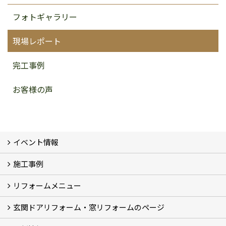
フォトギャラリー
現場レポート
完工事例
お客様の声
イベント情報
施工事例
イベント予告
イベント報告
リフォームメニュー
フォトギャラリー
BeforeAfter (29)
お客様の声
玄関ドアリフォーム・窓リフォームのページ
リフォームの流れ
窓リフォーム (3)
玄関ドアリフォーム (2)
キッチンリフォーム (4)
浴室リフォーム (3)
トイレリフォーム (5)
洗面リフォーム (2)
マンションリフォーム (3)
収納リフォーム
カーポート工事
風除室工事
ウッドデッキ・タイルデッキ工事
エクステリア工事 (2)
内装リフォーム
雨樋設置・修繕
外壁張替・塗装 (2)
エアコン取付工事