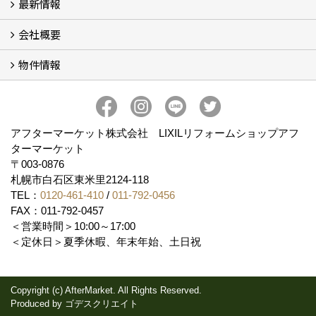
最新情報
玄関ドアリフォーム
内窓交換・外窓交換・ガラス交換 (18)
会社概要
補助金情報
各種キャンペーン (2)
物件情報
会社概要
コンセプト
アクセス
スタッフ紹介
スタッフブログ
プライバシーポリシー
アフターメンテナンス
お客様サポート
事業紹介
売土地
売戸建
売マンション
アフターマーケット株式会社 LIXILリフォームショップアフ
ターマーケット
〒003-0876
札幌市白石区東米里2124-118
TEL：
0120-461-410
/
011-792-0456
FAX：011-792-0457
＜営業時間＞10:00～17:00
＜定休日＞夏季休暇、年末年始、土日祝
Copyright (c) AfterMarket. All Rights Reserved.
Produced by
ゴデスクリエイト