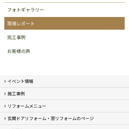
フォトギャラリー
現場レポート
完工事例
お客様の声
イベント情報
施工事例
イベント予告
イベント報告
リフォームメニュー
フォトギャラリー
BeforeAfter (29)
お客様の声
玄関ドアリフォーム・窓リフォームのページ
リフォームの流れ
窓リフォーム (3)
玄関ドアリフォーム (2)
キッチンリフォーム (4)
浴室リフォーム (3)
トイレリフォーム (5)
洗面リフォーム (2)
マンションリフォーム (3)
収納リフォーム
カーポート工事
風除室工事
ウッドデッキ・タイルデッキ工事
エクステリア工事 (2)
内装リフォーム
雨樋設置・修繕
外壁張替・塗装 (2)
エアコン取付工事