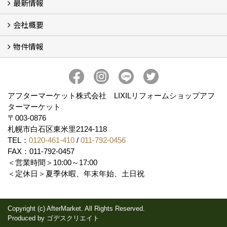
最新情報
玄関ドアリフォーム
内窓交換・外窓交換・ガラス交換 (18)
会社概要
補助金情報
各種キャンペーン (2)
物件情報
会社概要
コンセプト
アクセス
スタッフ紹介
スタッフブログ
プライバシーポリシー
アフターメンテナンス
お客様サポート
事業紹介
売土地
売戸建
売マンション
アフターマーケット株式会社 LIXILリフォームショップアフ
ターマーケット
〒003-0876
札幌市白石区東米里2124-118
TEL：
0120-461-410
/
011-792-0456
FAX：011-792-0457
＜営業時間＞10:00～17:00
＜定休日＞夏季休暇、年末年始、土日祝
Copyright (c) AfterMarket. All Rights Reserved.
Produced by
ゴデスクリエイト