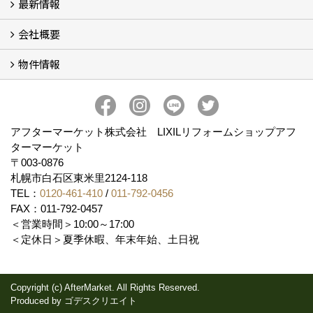
最新情報
玄関ドアリフォーム
内窓交換・外窓交換・ガラス交換 (18)
会社概要
補助金情報
各種キャンペーン (2)
物件情報
会社概要
コンセプト
アクセス
スタッフ紹介
スタッフブログ
プライバシーポリシー
アフターメンテナンス
お客様サポート
事業紹介
売土地
売戸建
売マンション
アフターマーケット株式会社 LIXILリフォームショップアフ
ターマーケット
〒003-0876
札幌市白石区東米里2124-118
TEL：
0120-461-410
/
011-792-0456
FAX：011-792-0457
＜営業時間＞10:00～17:00
＜定休日＞夏季休暇、年末年始、土日祝
Copyright (c) AfterMarket. All Rights Reserved.
Produced by
ゴデスクリエイト