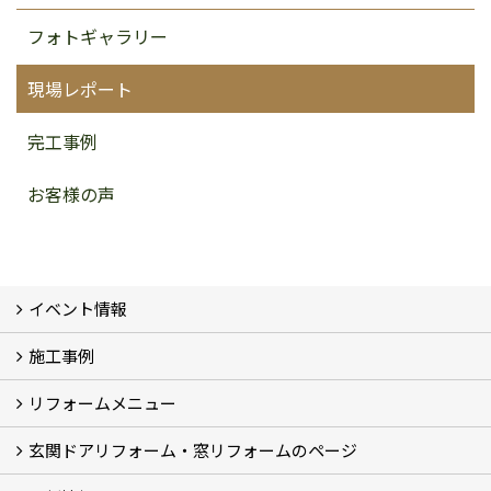
フォトギャラリー
現場レポート
完工事例
お客様の声
イベント情報
施工事例
イベント予告
イベント報告
リフォームメニュー
フォトギャラリー
BeforeAfter (29)
お客様の声
玄関ドアリフォーム・窓リフォームのページ
リフォームの流れ
窓リフォーム (3)
玄関ドアリフォーム (2)
キッチンリフォーム (4)
浴室リフォーム (3)
トイレリフォーム (5)
洗面リフォーム (2)
マンションリフォーム (3)
収納リフォーム
カーポート工事
風除室工事
ウッドデッキ・タイルデッキ工事
エクステリア工事 (2)
内装リフォーム
雨樋設置・修繕
外壁張替・塗装 (2)
エアコン取付工事