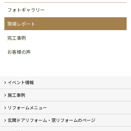
フォトギャラリー
現場レポート
完工事例
お客様の声
イベント情報
施工事例
イベント予告
イベント報告
リフォームメニュー
フォトギャラリー
BeforeAfter (29)
お客様の声
玄関ドアリフォーム・窓リフォームのページ
リフォームの流れ
窓リフォーム (3)
玄関ドアリフォーム (2)
キッチンリフォーム (4)
浴室リフォーム (3)
トイレリフォーム (5)
洗面リフォーム (2)
マンションリフォーム (3)
収納リフォーム
カーポート工事
風除室工事
ウッドデッキ・タイルデッキ工事
エクステリア工事 (2)
内装リフォーム
雨樋設置・修繕
外壁張替・塗装 (2)
エアコン取付工事