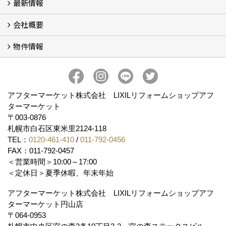
最新情報
玄関ドアリフォーム
内窓交換・外窓交換・ガラス交換 (18)
会社概要
補助金情報
各種キャンペーン (2)
物件情報
会社概要
コンセプト
アクセス
スタッフ紹介
スタッフブログ
プライバシーポリシー
アフターメンテナンス
お客様サポート
事業紹介
売土地
売戸建
売マンション
アフターマーケット株式会社 LIXILリフォームショップアフ
ターマーケット
〒003-0876
札幌市白石区東米里2124-118
TEL：
0120-461-410
/
011-792-0456
FAX：011-792-0457
＜営業時間＞10:00～17:00
＜定休日＞夏季休暇、年末年始
アフターマーケット株式会社 LIXILリフォームショップアフ
ターマーケット円山店
〒064-0953