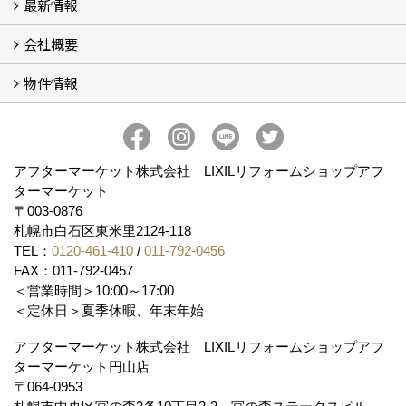
最新情報
玄関ドアリフォーム
内窓交換・外窓交換・ガラス交換 (18)
会社概要
補助金情報
各種キャンペーン (2)
物件情報
会社概要
コンセプト
アクセス
スタッフ紹介
スタッフブログ
プライバシーポリシー
アフターメンテナンス
お客様サポート
事業紹介
売土地
売戸建
売マンション
アフターマーケット株式会社 LIXILリフォームショップアフ
ターマーケット
〒003-0876
札幌市白石区東米里2124-118
TEL：
0120-461-410
/
011-792-0456
FAX：011-792-0457
＜営業時間＞10:00～17:00
＜定休日＞夏季休暇、年末年始
アフターマーケット株式会社 LIXILリフォームショップアフ
ターマーケット円山店
〒064-0953