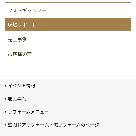
フォトギャラリー
現場レポート
完工事例
お客様の声
イベント情報
施工事例
イベント予告
イベント報告
リフォームメニュー
フォトギャラリー
BeforeAfter (29)
お客様の声
玄関ドアリフォーム・窓リフォームのページ
リフォームの流れ
窓リフォーム (3)
玄関ドアリフォーム (2)
キッチンリフォーム (4)
浴室リフォーム (3)
トイレリフォーム (5)
洗面リフォーム (2)
マンションリフォーム (3)
収納リフォーム
カーポート工事
風除室工事
ウッドデッキ・タイルデッキ工事
エクステリア工事 (2)
内装リフォーム
雨樋設置・修繕
外壁張替・塗装 (2)
エアコン取付工事