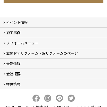
イベント情報
施工事例
イベント予告
イベント報告
リフォームメニュー
フォトギャラリー
BeforeAfter (29)
お客様の声
玄関ドアリフォーム・窓リフォームのページ
リフォームの流れ
窓リフォーム (3)
玄関ドアリフォーム (2)
キッチンリフォーム (4)
浴室リフォーム (3)
トイレリフォーム (5)
洗面リフォーム (2)
マンションリフォーム (3)
収納リフォーム
カーポート工事
風除室工事
ウッドデッキ・タイルデッキ工事
エクステリア工事 (2)
内装リフォーム
雨樋設置・修繕
外壁張替・塗装 (2)
エアコン取付工事
最新情報
玄関ドアリフォーム
内窓交換・外窓交換・ガラス交換 (18)
会社概要
補助金情報
各種キャンペーン (2)
物件情報
会社概要
コンセプト
アクセス
スタッフ紹介
スタッフブログ
プライバシーポリシー
アフターメンテナンス
お客様サポート
事業紹介
売土地
売戸建
売マンション