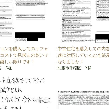
ションを購入してのリフォ
中古住宅を購入しての内
ーコストで見栄えの良いリ
速に対応していただき部
に嬉しい限りです！
なりました！
区 S様
札幌市手稲区 Y様